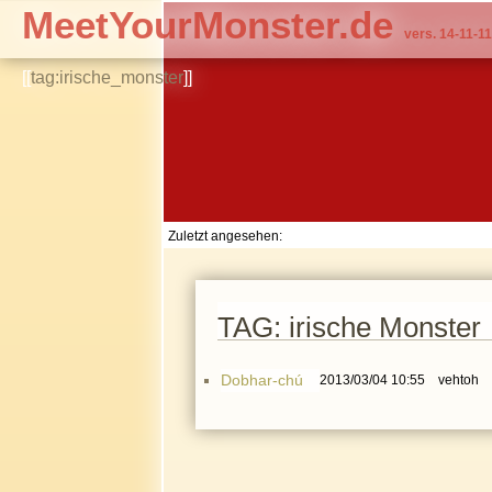
MeetYourMonster.de
vers. 14-11-11
[[
tag:irische_monster
]]
Zuletzt angesehen:
TAG: irische Monster
Dobhar-chú
2013/03/04 10:55
vehtoh